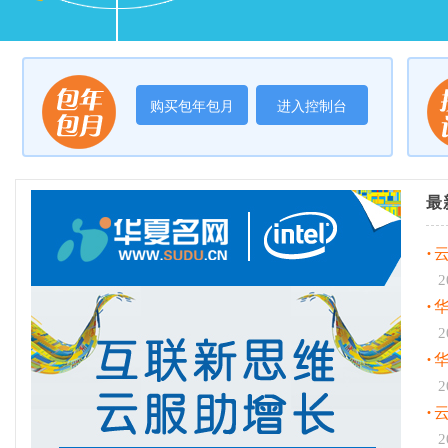
购买包年包月
进入控制台
最
·
云
2
·
2
·
2
·
2